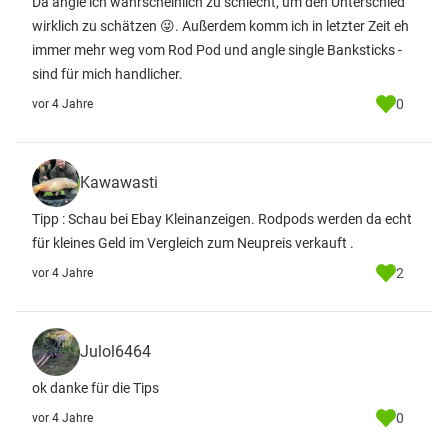
Da angle ich wahrscheinlich zu schlecht, um den Unterschied
wirklich zu schätzen 😜. Außerdem komm ich in letzter Zeit eh
immer mehr weg vom Rod Pod und angle single Banksticks -
sind für mich handlicher.
0
vor 4 Jahre
Kawawasti
Tipp : Schau bei Ebay Kleinanzeigen. Rodpods werden da echt
für kleines Geld im Vergleich zum Neupreis verkauft .
2
vor 4 Jahre
Julol6464
ok danke für die Tips
0
vor 4 Jahre