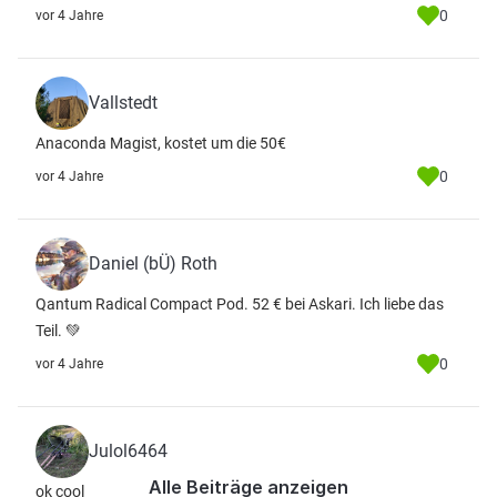
0
vor 4 Jahre
Vallstedt
Anaconda Magist, kostet um die 50€
0
vor 4 Jahre
Daniel (bÜ) Roth
Qantum Radical Compact Pod. 52 € bei Askari. Ich liebe das
Teil. 💚
0
vor 4 Jahre
Julol6464
Alle Beiträge anzeigen
ok cool