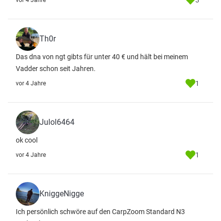
3
vor 4 Jahre
Th0r
Das dna von ngt gibts für unter 40 € und hält bei meinem
Vadder schon seit Jahren.
1
vor 4 Jahre
Julol6464
ok cool
1
vor 4 Jahre
KniggeNigge
Ich persönlich schwöre auf den CarpZoom Standard N3