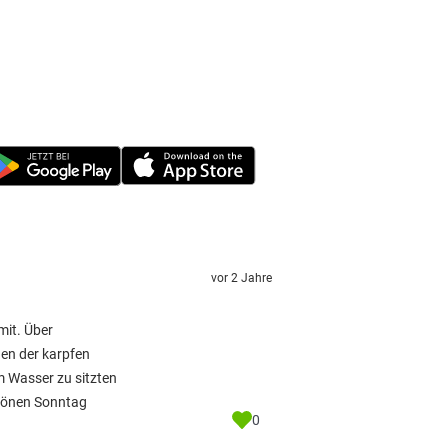
vor 2 Jahre
mit. Über
nen der karpfen
m Wasser zu sitzten
schönen Sonntag
0