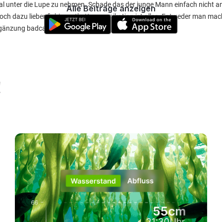
l unter die Lupe zu nehmen. Schade das der junge Mann einfach nicht a
Alle Beiträge anzeigen
och dazu lieber fishing wth. Kommunikation ist alles. Entweder man mach
Ergänzung badcarps...🤝
!