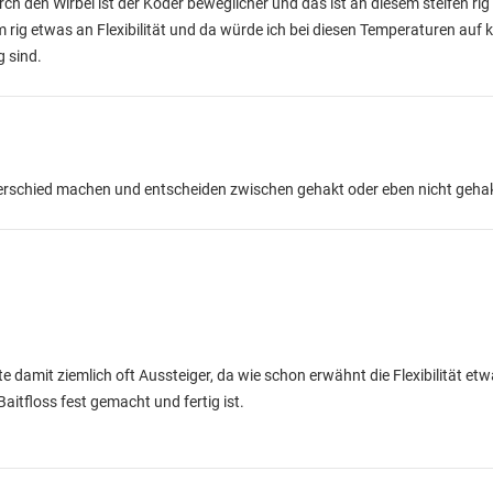
ch den Wirbel ist der Köder beweglicher und das ist an diesem steifen rig
g etwas an Flexibilität und da würde ich bei diesen Temperaturen auf ke
g sind.
erschied machen und entscheiden zwischen gehakt oder eben nicht gehak
 damit ziemlich oft Aussteiger, da wie schon erwähnt die Flexibilität etwa
aitfloss fest gemacht und fertig ist.