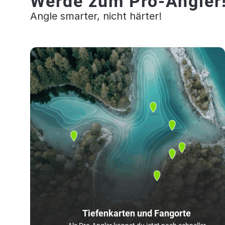
Werde zum Pro-Angler
Angle smarter, nicht härter!
Tiefenkarten und Fangorte