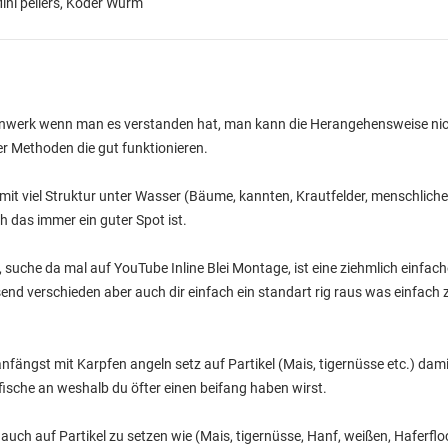
Mini pellers, Köder Wurm
xenwerk wenn man es verstanden hat, man kann die Herangehensweise nic
r Methoden die gut funktionieren.
 mit viel Struktur unter Wasser (Bäume, kannten, Krautfelder, menschlich
 das immer ein guter Spot ist.
, suche da mal auf YouTube Inline Blei Montage, ist eine ziehmlich einfac
nd verschieden aber auch dir einfach ein standart rig raus was einfach z
fängst mit Karpfen angeln setz auf Partikel (Mais, tigernüsse etc.) dami
fische an weshalb du öfter einen beifang haben wirst.
auch auf Partikel zu setzen wie (Mais, tigernüsse, Hanf, weißen, Haferfl