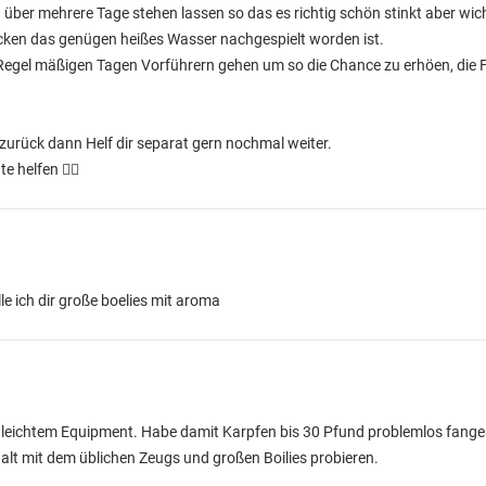
ber mehrere Tage stehen lassen so das es richtig schön stinkt aber wicht
ken das genügen heißes Wasser nachgespielt worden ist.
 Regel mäßigen Tagen Vorführern gehen um so die Chance zu erhöen, die Fi
zurück dann Helf dir separat gern nochmal weiter.
te helfen ✌🏻
e ich dir große boelies mit aroma
 leichtem Equipment. Habe damit Karpfen bis 30 Pfund problemlos fang
halt mit dem üblichen Zeugs und großen Boilies probieren.