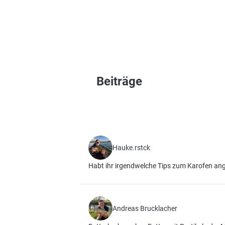
Beiträge
Hauke.rstck
Habt ihr irgendwelche Tips zum Karofen ange
Andreas Brucklacher