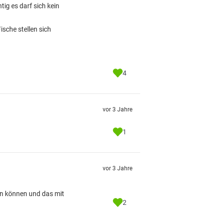
ig es darf sich kein
sche stellen sich
4
vor 3 Jahre
1
vor 3 Jahre
en können und das mit
2