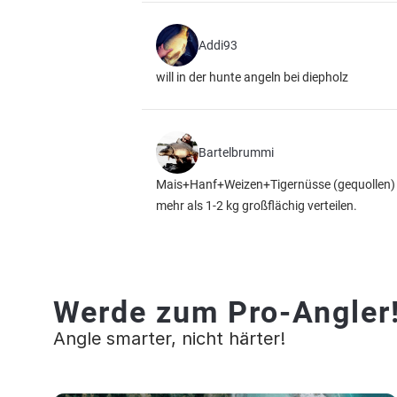
Addi93
will in der hunte angeln bei diepholz
Bartelbrummi
Mais+Hanf+Weizen+Tigernüsse (gequollen) un
mehr als 1-2 kg großflächig verteilen.
Werde zum Pro-Angler
Angle smarter, nicht härter!