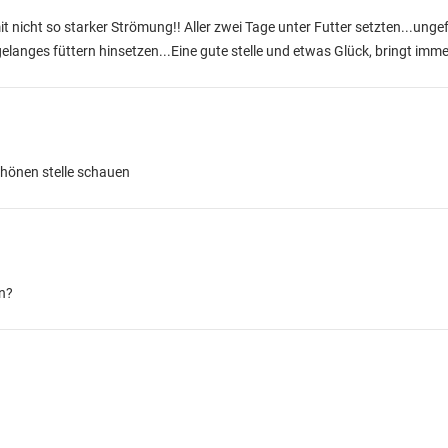
mit nicht so starker Strömung!! Aller zwei Tage unter Futter setzten...un
langes füttern hinsetzen...Eine gute stelle und etwas Glück, bringt imm
chönen stelle schauen
en?