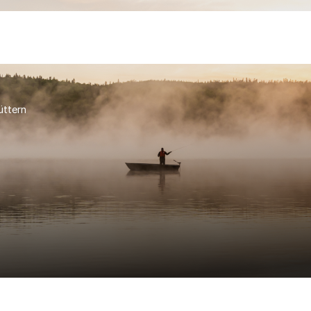
üttern