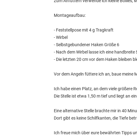
Zum Anfüttern verwende ich kleine Boilies,
Montageaufbau:
- Feststellpose mit 4 g Tragkraft
- Wirbel
- Selbstgebundener Haken Größe 6
- Nach dem Wirbel lasse ich eine handbreite 
- Die letzten 20 cm vor dem Haken bleiben ble
Vor dem Angeln füttere ich an, baue meine 
Ich habe einen Platz, an dem viele größer
Die Stelle ist etwa 1,50 m tief und liegt an ei
Eine alternative Stelle brachte mir in 40 Minu
Dort gibt es keine Schilfkanten, die Tiefe b
Ich freue mich über eure bewährten Tipps u