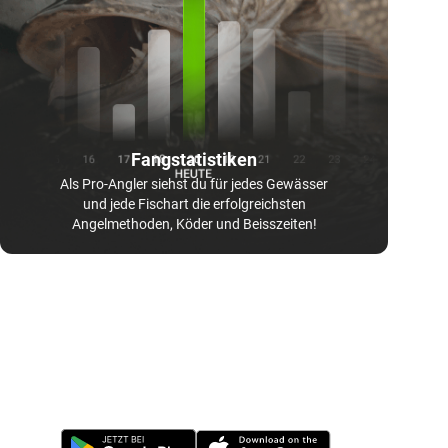
Fangstatistiken
Als Pro-Angler siehst du für jedes Gewässer
und jede Fischart die erfolgreichsten
Angelmethoden, Köder und Beisszeiten!