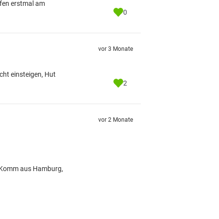
pfen erstmal am
0
vor 3 Monate
cht einsteigen, Hut
2
vor 2 Monate
s. Komm aus Hamburg,