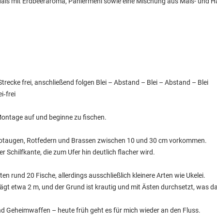
 Mais mit Erdbeeraroma, Paniermehl sowie eine Mischung aus Mais- und H
Strecke frei, anschließend folgen Blei – Abstand – Blei – Abstand – Blei
i‑frei
Montage auf und beginne zu fischen.
e Rotaugen, Rotfedern und Brassen zwischen 10 und 30 cm vorkommen.
ner Schilfkante, die zum Ufer hin deutlich flacher wird.
ten rund 20 Fische, allerdings ausschließlich kleinere Arten wie Ukelei.
eträgt etwa 2 m, und der Grund ist krautig und mit Ästen durchsetzt, was 
nd Geheimwaffen – heute früh geht es für mich wieder an den Fluss.