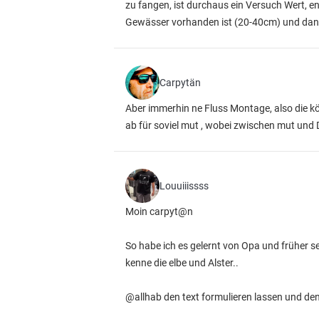
zu fangen, ist durchaus ein Versuch Wert, e
Gewässer vorhanden ist (20-40cm) und dann
Carpytän
Aber immerhin ne Fluss Montage, also die kö
ab für soviel mut , wobei zwischen mut und 
Louuiiissss
Moin carpyt@n
So habe ich es gelernt von Opa und früher
kenne die elbe und Alster..
@allhab den text formulieren lassen und de