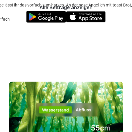
ge lässt ihr das vorfach zum harken. An der pose Angel ich mit toast Brot
Alle Beiträge anzeigen
r fach
!