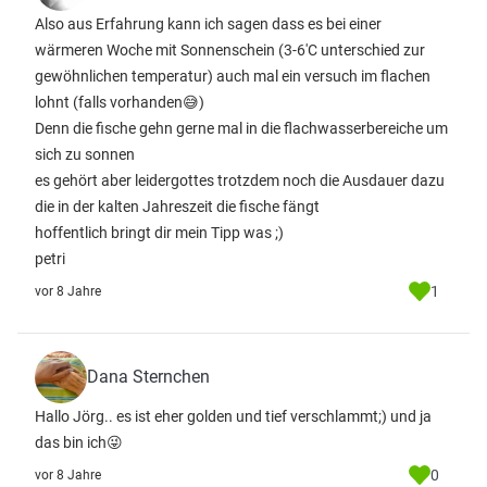
Also aus Erfahrung kann ich sagen dass es bei einer
wärmeren Woche mit Sonnenschein (3-6'C unterschied zur
gewöhnlichen temperatur) auch mal ein versuch im flachen
lohnt (falls vorhanden😅)
Denn die fische gehn gerne mal in die flachwasserbereiche um
sich zu sonnen
es gehört aber leidergottes trotzdem noch die Ausdauer dazu
die in der kalten Jahreszeit die fische fängt
hoffentlich bringt dir mein Tipp was ;)
petri
1
vor 8 Jahre
Dana Sternchen
Hallo Jörg.. es ist eher golden und tief verschlammt;) und ja
das bin ich😜
0
vor 8 Jahre