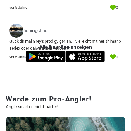
0
vor 5 Jahre
fishingchris
Guck dir mal Grey’s prodigy gt4 an... vielleicht mit ner shimano
Alle Beiträge anzeigen
aerlex oder daiwa Black widow 🤔
0
vor 5 Jahre
Werde zum Pro-Angler!
Angle smarter, nicht härter!