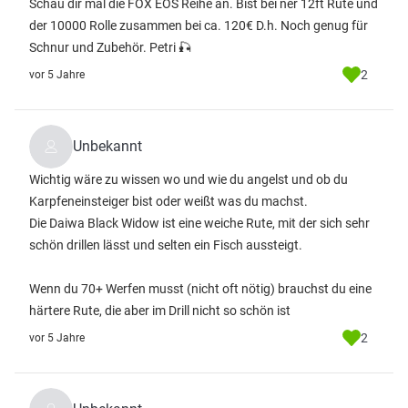
Schau dir mal die FOX EOS Reihe an. Bist bei ner 12ft Rute und
der 10000 Rolle zusammen bei ca. 120€ D.h. Noch genug für
Schnur und Zubehör. Petri 🎣
2
vor 5 Jahre
Unbekannt
Wichtig wäre zu wissen wo und wie du angelst und ob du
Karpfeneinsteiger bist oder weißt was du machst.
Die Daiwa Black Widow ist eine weiche Rute, mit der sich sehr
schön drillen lässt und selten ein Fisch aussteigt.
Wenn du 70+ Werfen musst (nicht oft nötig) brauchst du eine
härtere Rute, die aber im Drill nicht so schön ist
2
vor 5 Jahre