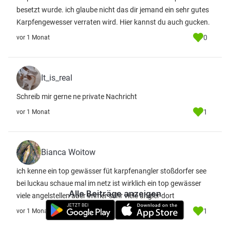
besetzt wurde. ich glaube nicht das dir jemand ein sehr gutes
Karpfengewesser verraten wird. Hier kannst du auch gucken.
0
vor 1 Monat
It_is_real
Schreib mir gerne ne private Nachricht
1
vor 1 Monat
Bianca Woitow
ich kenne ein top gewässer füt karpfenangler stoßdorfer see
bei luckau schaue mal im netz ist wirklich ein top gewässer
Alle Beiträge anzeigen
viele angelstellen aber immer sehr viele angler dort
1
vor 1 Monat