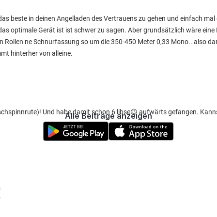
es das beste in deinen Angelladen des Vertrauens zu gehen und einfach mal
as optimale Gerät ist ist schwer zu sagen. Aber grundsätzlich wäre eine 
n Rollen ne Schnurfassung so um die 350-450 Meter 0,33 Mono.. also da
t hinterher von alleine.
arschspinnrute)! Und habe damit schon 6 libse😉 aufwärts gefangen. Kann
Alle Beiträge anzeigen
!