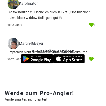
Karpfinator
Die fox horizon x3 Fische ich auch in 12ft 3,5lbs mit einer
daiwa black widdow Rolle geht gut 🖖
1
vor 2 Jahre
Martin46Beyer
Alle Beiträge anzeigen
Empfehlen nicht direkt aber ich hätte eine zu verkaufen
0
vor 2 Jahre
Werde zum Pro-Angler!
Angle smarter, nicht härter!