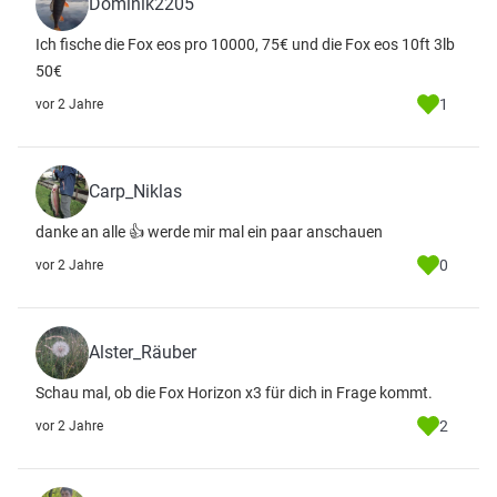
Dominik2205
Ich fische die Fox eos pro 10000, 75€ und die Fox eos 10ft 3lb
50€
1
vor 2 Jahre
Carp_Niklas
danke an alle 👍 werde mir mal ein paar anschauen
0
vor 2 Jahre
Alster_Räuber
Schau mal, ob die Fox Horizon x3 für dich in Frage kommt.
2
vor 2 Jahre