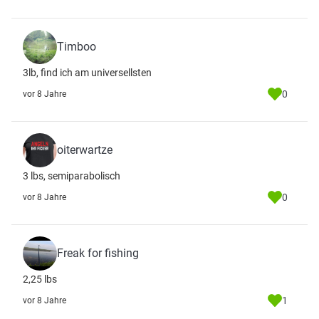
Timboo
3lb, find ich am universellsten
0
vor 8 Jahre
oiterwartze
3 lbs, semiparabolisch
0
vor 8 Jahre
Freak for fishing
2,25 lbs
1
vor 8 Jahre