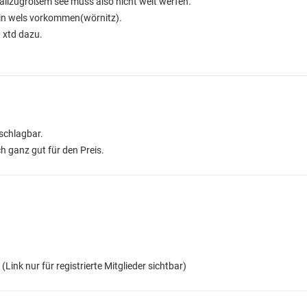
 allzugroßem see muss also nicht weit werfen.
in wels vorkommen(wörnitz).
0 xtd dazu.
schlagbar.
h ganz gut für den Preis.
m
(Link nur für registrierte Mitglieder sichtbar)