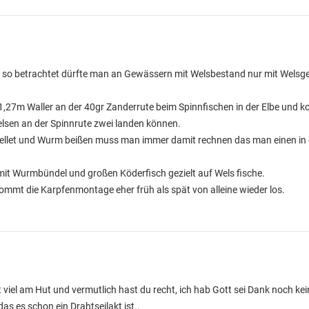
so betrachtet dürfte man an Gewässern mit Welsbestand nur mit Welsge
 1,27m Waller an der 40gr Zanderrute beim Spinnfischen in der Elbe und k
Welsen an der Spinnrute zwei landen können.
i,Pellet und Wurm beißen muss man immer damit rechnen das man einen i
it Wurmbündel und großen Köderfisch gezielt auf Wels fische.
ommt die Karpfenmontage eher früh als spät von alleine wieder los.
 viel am Hut und vermutlich hast du recht, ich hab Gott sei Dank noch kei
s es schon ein Drahtseilakt ist..