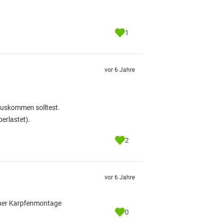
1
vor 6 Jahre
 auskommen solltest.
erlastet).
2
vor 6 Jahre
einer Karpfenmontage
0