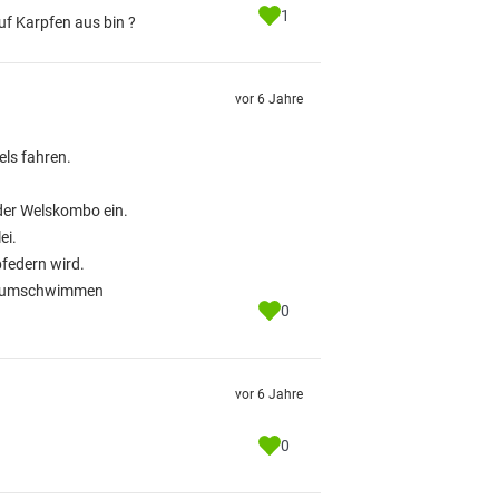
1
uf Karpfen aus bin ?
vor 6 Jahre
els fahren.
der Welskombo ein.
ei.
bfedern wird.
herumschwimmen
0
vor 6 Jahre
0