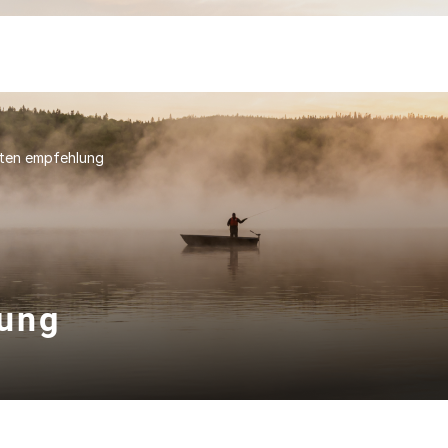
uten empfehlung
lung