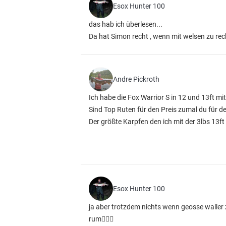
Esox Hunter 100
das hab ich überlesen...
Da hat Simon recht , wenn mit welsen zu rec
Andre Pickroth
Ich habe die Fox Warrior S in 12 und 13ft mi
Sind Top Ruten für den Preis zumal du für d
Der größte Karpfen den ich mit der 3lbs 13f
Esox Hunter 100
ja aber trotzdem nichts wenn geosse waller
rum💁🏼‍♂️