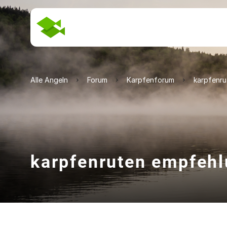
Alle Angeln
Forum
Karpfenforum
karpfenr
karpfenruten empfeh