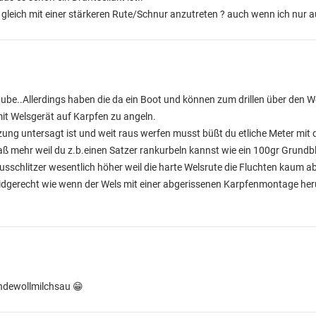
leich mit einer stärkeren Rute/Schnur anzutreten ? auch wenn ich nur a
tube..Allerdings haben die da ein Boot und können zum drillen über den W
it Welsgerät auf Karpfen zu angeln.
ng untersagt ist und weit raus werfen musst büßt du etliche Meter mit 
ß mehr weil du z.b.einen Satzer rankurbeln kannst wie ein 100gr Grundbl
usschlitzer wesentlich höher weil die harte Welsrute die Fluchten kaum a
idgerecht wie wenn der Wels mit einer abgerissenen Karpfenmontage 
endewollmilchsau 😁