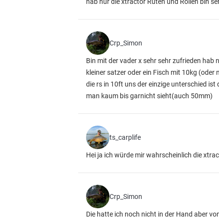
hab nur die xtractor Ruten und Rollen bin se
Crp_Simon
Bin mit der vader x sehr sehr zufrieden hab
kleiner satzer oder ein Fisch mit 10kg (od
die rs in 10ft uns der einzige unterschied is
man kaum bis garnicht sieht(auch 50mm)
ts_carplife
Hei ja ich würde mir wahrscheinlich die xtrac
Crp_Simon
Die hatte ich noch nicht in der Hand aber von