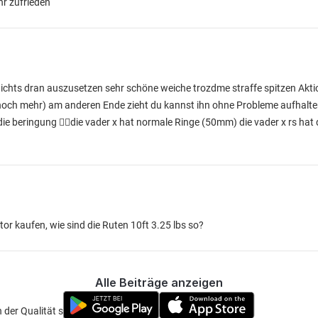
hr zufrieden
 nichts dran auszusetzen sehr schöne weiche trozdme straffe spitzen Akti
er noch mehr) am anderen Ende zieht du kannst ihn ohne Probleme aufhalt
t die beringung 🤷‍♂️die vader x hat normale Ringe (50mm) die vader x rs hat
tor kaufen, wie sind die Ruten 10ft 3.25 lbs so?
Alle Beiträge anzeigen
 der Qualität sind die sonik Ruten sehr gut 👌