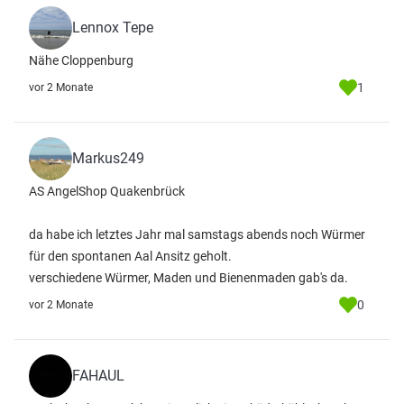
Lennox Tepe
Nähe Cloppenburg
1
vor 2 Monate
Markus249
AS AngelShop Quakenbrück
da habe ich letztes Jahr mal samstags abends noch Würmer
für den spontanen Aal Ansitz geholt.
verschiedene Würmer, Maden und Bienenmaden gab's da.
0
vor 2 Monate
FAHAUL