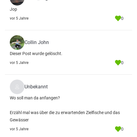
Jop
0
vor 5 Jahre
Collin John
Dieser Post wurde gelöscht.
0
vor 5 Jahre
Unbekannt
Wo soll man da anfangen?
Erzähl mal was über die zu erwartenden Zielfische und das
Gewässer
0
vor 5 Jahre