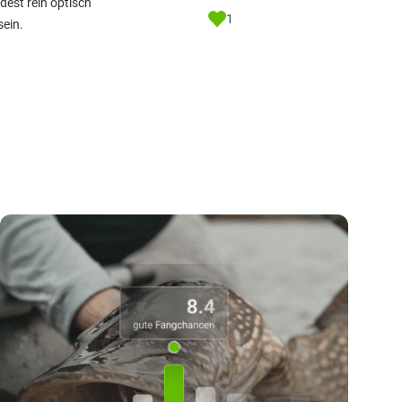
dest rein optisch
1
sein.