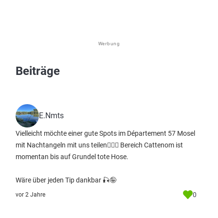
Werbung
Beiträge
E.Nmts
Vielleicht möchte einer gute Spots im Département 57 Mosel
mit Nachtangeln mit uns teilen🤷🏼‍♂️ Bereich Cattenom ist
momentan bis auf Grundel tote Hose.
Wäre über jeden Tip dankbar 🎣🤪
0
vor 2 Jahre