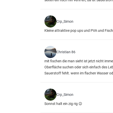
selten ein fisch hin verirren, da ist Sauerstoff
Crp_Simon
Kleine attraktive pop ups und PVA und Fisc
Christian 86
mit fischen die man sieht ist jetzt nicht imm
Oberfläche suchen oder sich einfach des Lebe
Sauerstoff fehlt. wenn im flachen Wasser od
Crp_Simon
Sonnst halt ein zig rig 😉