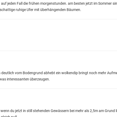
tzt auf jeden Fall die frühen morgenstunden. am besten jetzt im Sommer si
ir schattige ruhige Ufer mit überhängenden Bäumen.
ch deutlich vom Bodengrund abhebt ein wolkendip bringt noch mehr Aufm
t was interessanten überzeugen.
t. wenn du jetzt in still stehenden Gewässern bei mehr als 2,5m am Grund l