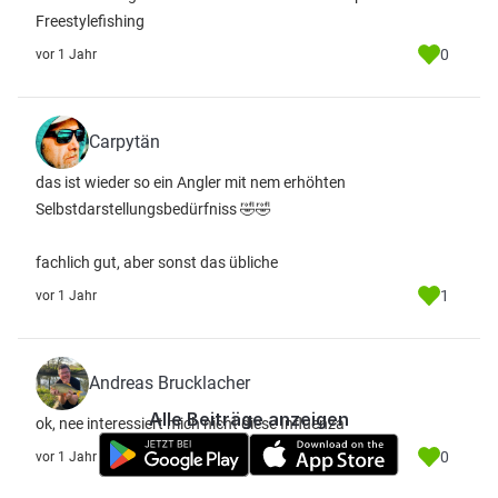
Freestylefishing
0
vor 1 Jahr
Carpytän
das ist wieder so ein Angler mit nem erhöhten
Selbstdarstellungsbedürfniss 🤣🤣
fachlich gut, aber sonst das übliche
1
vor 1 Jahr
Andreas Brucklacher
Alle Beiträge anzeigen
ok, nee interessiert mich nicht diese Influenza
0
vor 1 Jahr