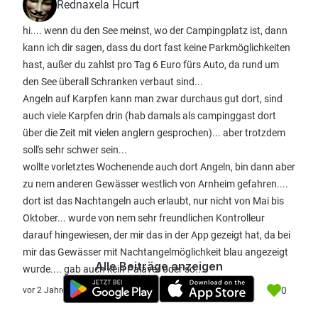
Rednaxela Hcurt
hi.... wenn du den See meinst, wo der Campingplatz ist, dann
kann ich dir sagen, dass du dort fast keine Parkmöglichkeiten
hast, außer du zahlst pro Tag 6 Euro fürs Auto, da rund um
den See überall Schranken verbaut sind...
Angeln auf Karpfen kann man zwar durchaus gut dort, sind
auch viele Karpfen drin (hab damals als campinggast dort
über die Zeit mit vielen anglern gesprochen)... aber trotzdem
soll's sehr schwer sein...
wollte vorletztes Wochenende auch dort Angeln, bin dann aber
zu nem anderen Gewässer westlich von Arnheim gefahren....
dort ist das Nachtangeln auch erlaubt, nur nicht von Mai bis
Oktober... wurde von nem sehr freundlichen Kontrolleur
darauf hingewiesen, der mir das in der App gezeigt hat, da bei
mir das Gewässer mit Nachtangelmöglichkeit blau angezeigt
Alle Beiträge anzeigen
wurde.... gab auch kein Palaver oder so....
0
vor 2 Jahre