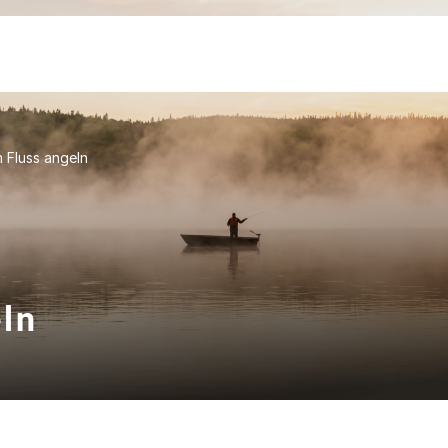
m Fluss angeln
eln