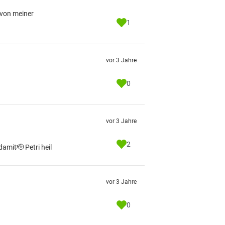
 von meiner
1
vor 3 Jahre
0
vor 3 Jahre
2
amit🫡 Petri heil
vor 3 Jahre
0