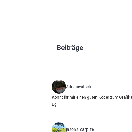
Beiträge
Adrianiwitsch
Könnt ihr mir einen guten Köder zum Graßka
Lg
jason’s_carplife