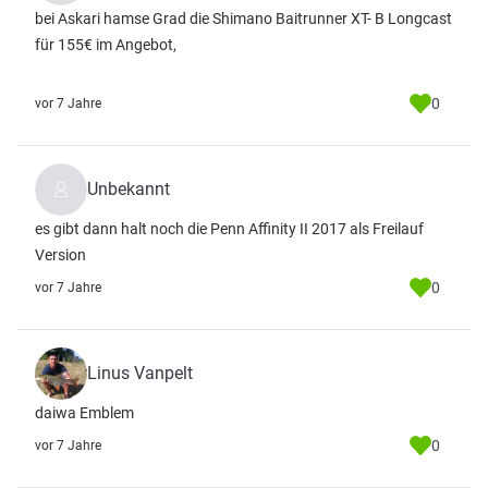
bei Askari hamse Grad die Shimano Baitrunner XT- B Longcast
für 155€ im Angebot,
0
vor 7 Jahre
Unbekannt
es gibt dann halt noch die Penn Affinity II 2017 als Freilauf
Version
0
vor 7 Jahre
Linus Vanpelt
daiwa Emblem
0
vor 7 Jahre