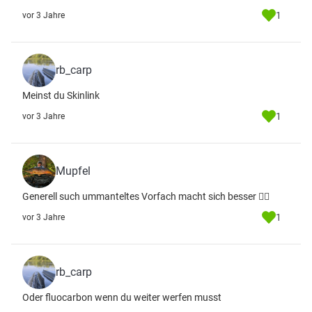
1
vor 3 Jahre
rb_carp
Meinst du Skinlink
1
vor 3 Jahre
Mupfel
Generell such ummanteltes Vorfach macht sich besser ✌🏻
1
vor 3 Jahre
rb_carp
Oder fluocarbon wenn du weiter werfen musst