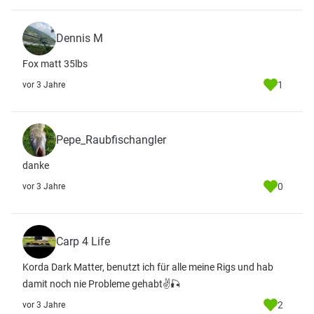
Dennis M
Fox matt 35lbs
1
vor 3 Jahre
Pepe_Raubfischangler
danke
0
vor 3 Jahre
Carp 4 Life
Korda Dark Matter, benutzt ich für alle meine Rigs und hab
damit noch nie Probleme gehabt✌️🎣
2
vor 3 Jahre