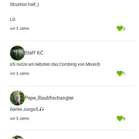
Situation halt ;)
LG
2
vor 3 Jahre
Steff KC
ich nutze am liebsten das Combirig von Mivardi
1
vor 3 Jahre
Pepe_Raubfischangler
Danke Jungs💪🎣
0
vor 3 Jahre