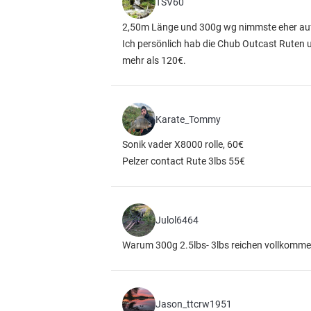
TSV60
2,50m Länge und 300g wg nimmste eher auf
Ich persönlich hab die Chub Outcast Ruten u
mehr als 120€.
Karate_Tommy
Sonik vader X8000 rolle, 60€
Pelzer contact Rute 3lbs 55€
Julol6464
Warum 300g 2.5lbs- 3lbs reichen vollkomm
Jason_ttcrw1951