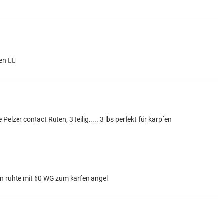
 🤷‍♂️
lzer contact Ruten, 3 teilig..... 3 lbs perfekt für karpfen
in ruhte mit 60 WG zum karfen angel