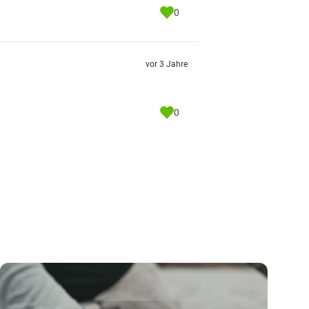
0
vor 3 Jahre
0