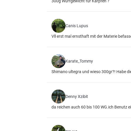
300g Wurfgewicht für Karpfen ?
Canis Lupus
Vll erst mal ernsthaft mit der Materie befassen
Karate_Tommy
Shimano ultegra und wieso 300gr?! Habe die Pe
Denny Xzibit
da reichen auch 60 bis 100 WG.ich Benutz e