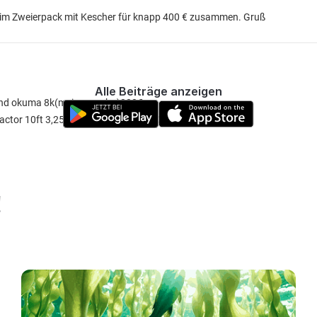
ch im Zweierpack mit Kescher für knapp 400 € zusammen. Gruß
Alle Beiträge anzeigen
s und okuma 8k(meine combo)280€
xtractor 10ft 3,25lbs und Fox eos 10000FD 100-120€
!