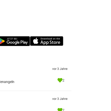
vor 3 Jahre
2
pfenangeln
vor 3 Jahre
7