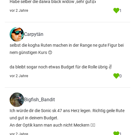
Habe selber die daiwa black widow ,sehr gut👍
1
vor 2 Jahre
Carpytän
selbst die kogha Ruten machen in der Range ne gute Figur bei
nem günstigen Kurs 🙃
da bleibt sogar noch etwas Budget für die Rolle übrig ✌️
0
vor 2 Jahre
Bigfish_Bandit
Ich würde dir die Sonic sk 47 ans Herz legen. Richtig geile Rute
und gut in deinem Budget.
An der Optik kann man auch nicht Meckern 👍🏼
1
vor 2 Jahre