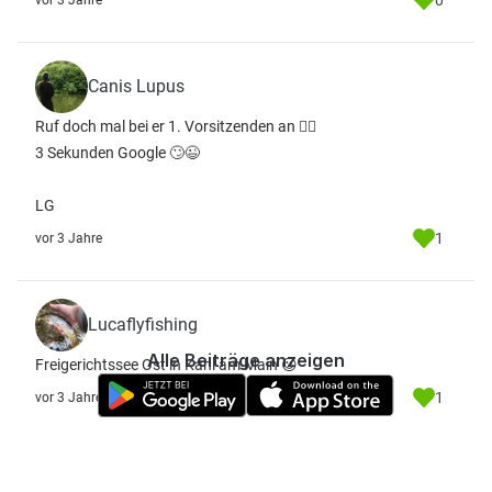
0
vor 3 Jahre
Canis Lupus
Ruf doch mal bei er 1. Vorsitzenden an 🤷‍♀️
3 Sekunden Google 🙄😉
LG
1
vor 3 Jahre
Lucaflyfishing
Alle Beiträge anzeigen
Freigerichtssee Ost in Kahl am Main 😉
1
vor 3 Jahre