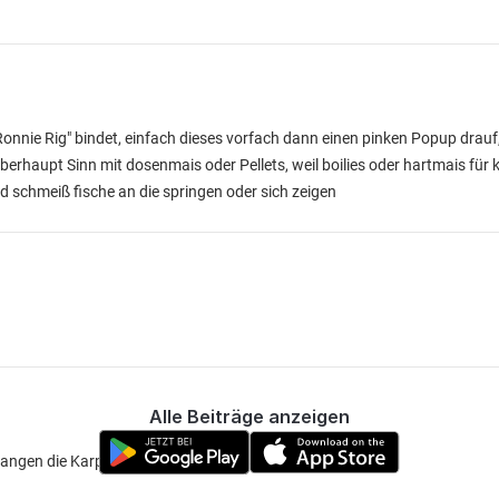
onnie Rig" bindet, einfach dieses vorfach dann einen pinken Popup drauf
rhaupt Sinn mit dosenmais oder Pellets, weil boilies oder hartmais für 
 schmeiß fische an die springen oder sich zeigen
Alle Beiträge anzeigen
fangen die Karpfen an zu Laichen.1Handvoll Boilies reicht!