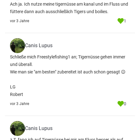
Ach ja. Ich nutze meine tigernüsse am kanal und im Fluss und
füttere dann auch ausschließlich Tigers und boilies.
1
vor 3 Jahre
Canis Lupus
Schließe mich Freestylefishing1 an; Tigernüsse gehen immer
und überall.
Wie man sie "am besten" zubereitet ist auch schon gesagt 😉
LG
Robert
0
vor 3 Jahre
Canis Lupus
z.T. fang ich auf Tigernüsse bei mir am Fluss besser als auf