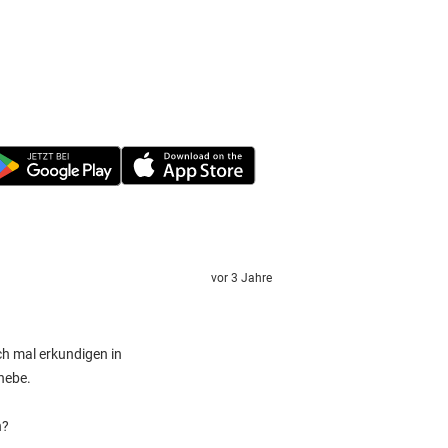
vor 3 Jahre
ch mal erkundigen in
 hebe.
n?