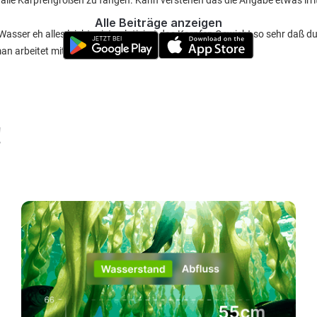
 alle Karpfengrößen zu fangen. Kann verstehen das die Angabe etwas irrit
Alle Beiträge anzeigen
Wasser eh alles leichter ist, relativiert das Karpfen Gewicht so sehr daß d
n arbeitet mit der Bremse der Rolle beim Drillen)
!