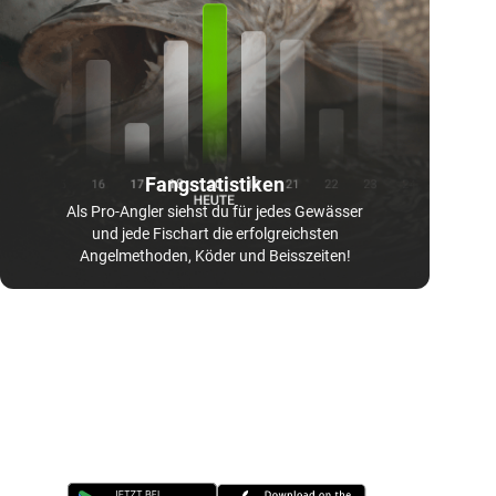
Fangstatistiken
Als Pro-Angler siehst du für jedes Gewässer
und jede Fischart die erfolgreichsten
Angelmethoden, Köder und Beisszeiten!