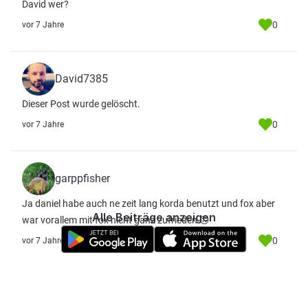
David wer?
0
vor 7 Jahre
David7385
Dieser Post wurde gelöscht.
0
vor 7 Jahre
garppfisher
Ja daniel habe auch ne zeit lang korda benutzt und fox aber
Alle Beiträge anzeigen
war vorallem mit fox nicht ganz zufrieden 🙃
0
vor 7 Jahre