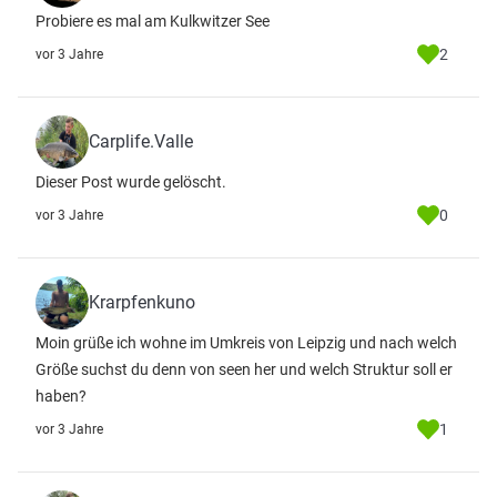
Probiere es mal am Kulkwitzer See
2
vor 3 Jahre
Carplife.Valle
Dieser Post wurde gelöscht.
0
vor 3 Jahre
Krarpfenkuno
Moin grüße ich wohne im Umkreis von Leipzig und nach welch
Größe suchst du denn von seen her und welch Struktur soll er
haben?
1
vor 3 Jahre