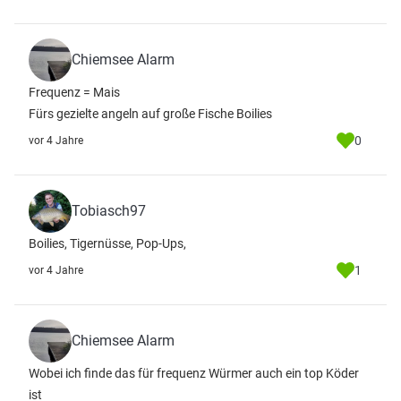
Chiemsee Alarm
Frequenz = Mais
Fürs gezielte angeln auf große Fische Boilies
0
vor 4 Jahre
Tobiasch97
Boilies, Tigernüsse, Pop-Ups,
1
vor 4 Jahre
Chiemsee Alarm
Wobei ich finde das für frequenz Würmer auch ein top Köder
ist