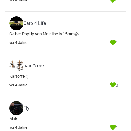
1
vor 4 Jahre
Carp 4 Life
Gelber PopUp von Mainline in 15mm👍
1
vor 4 Jahre
hard*core
Kartoffel ;)
3
vor 4 Jahre
Fly
Mais
1
vor 4 Jahre