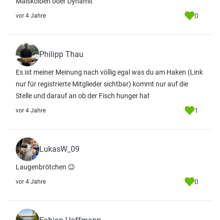
Maiskolben oder Dynamit
0
vor 4 Jahre
Philipp Thau
Es ist meiner Meinung nach völlig egal was du am Haken
(Link
nur für registrierte Mitglieder sichtbar)
kommt nur auf die
Stelle und darauf an ob der Fisch hunger hat
1
vor 4 Jahre
LukasW_09
Laugenbrötchen 😉
0
vor 4 Jahre