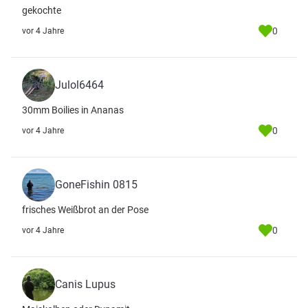
gekochte
0
vor 4 Jahre
Julol6464
30mm Boilies in Ananas
0
vor 4 Jahre
GoneFishin 0815
frisches Weißbrot an der Pose
0
vor 4 Jahre
Canis Lupus