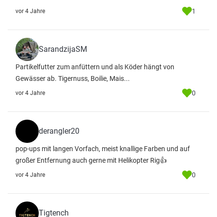
1
vor 4 Jahre
SarandzijaSM
Partikelfutter zum anfüttern und als Köder hängt von
Gewässer ab. Tigernuss, Boilie, Mais...
0
vor 4 Jahre
derangler20
pop-ups mit langen Vorfach, meist knallige Farben und auf
großer Entfernung auch gerne mit Helikopter Rig👍
0
vor 4 Jahre
Tigtench