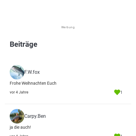
Werbung
Beiträge
F.W.fox
Frohe Weihnachten Euch
1
vor 4 Jahre
Carpy.Ben
ja die auch!