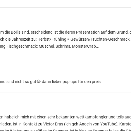
em die Boilis sind, etscheidend ist die deren Präsentation auf dem Grund, 
 die Jahreszeit zu: Herbst/Frühling = Gewürzen/Früchten-Geschmack, 
ung Fischgeschmack: Muschel, Schrims, MonsterCrab...
d sind nicht so gut😂 dann lieber pop ups für den preis
gen habe ich mich mit einen sehr bekannten wettkampfangler und teils au
lladen, ist in Kontakt zu Victor Eras (ich geh Angeln von YouTube), Karst