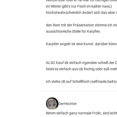
Wenzel usw UND er rät klar zu fischigen boil
im Winter gibt's nur Fisch im kalten nass;)
höchstwahrscheinlich ändert sich das aber 
den Rest mit der Präsentation stimme ich m
aussichtsreiche Stelle für Karpfen.
Karpfen angeln ist eine Kunst. darüber könn
ALSO Kauf dir einfach irgendein scheiß der DI
teste es einfach aus ob fischig oder süß mehr 
ich stehe zB auf Schellfisch (selfmade baits)
DerHechter
Nimm einfach ganz normale Frolic, sind echt