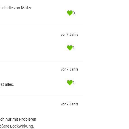
 ich die von Matze
0
vor 7 Jahre
1
vor 7 Jahre
1
t alles.
vor 7 Jahre
ch nur mit Probieren
größere Lockwirkung.