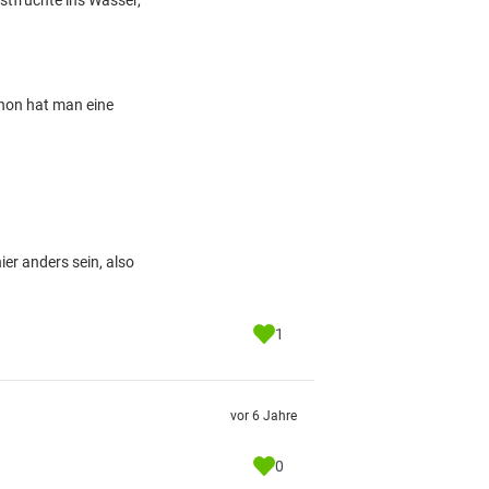
bstfrüchte ins Wasser,
chon hat man eine
ier anders sein, also
1
vor 6 Jahre
0