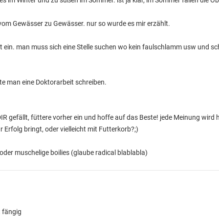
ies im Winter und zu süßen im Sommer. ist ja klar, im Sommer fallen die O
vom Gewässer zu Gewässer. nur so wurde es mir erzählt.
it ein. man muss sich eine Stelle suchen wo kein faulschlamm usw und s
te man eine Doktorarbeit schreiben.
R gefällt, füttere vorher ein und hoffe auf das Beste! jede Meinung wird h
Erfolg bringt, oder vielleicht mit Futterkorb?;)
oder muschelige boilies (glaube radical blablabla)
 fängig