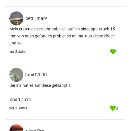
_petri_marv
Mein ersten dieses jahr habe ich auf ein pineappel cruch 15
mm von nash gefangen probier so nh mal aus kleine köder
und so
1
vor 3 Jahre
DimiG2000
Bei mir hat es auf diese geklappt s
Sind 12 mm
0
vor 3 Jahre