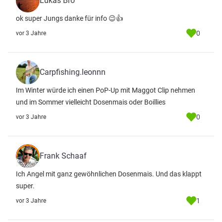
Lukas Bro
ok super Jungs danke für info 😉👍
0
vor 3 Jahre
Carpfishing.leonnn
Im Winter würde ich einen PoP-Up mit Maggot Clip nehmen
und im Sommer vielleicht Dosenmais oder Boillies
0
vor 3 Jahre
Frank Schaaf
Ich Angel mit ganz gewöhnlichen Dosenmais. Und das klappt
super.
1
vor 3 Jahre