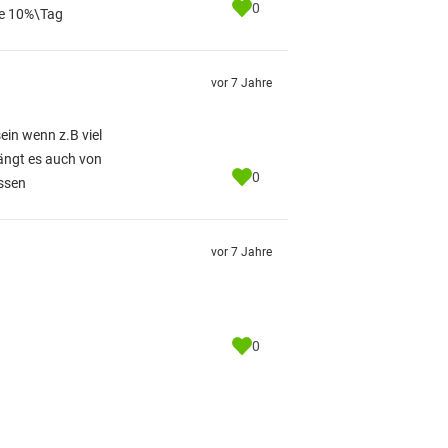
0
ine 10%\Tag
vor 7 Jahre
in wenn z.B viel
hängt es auch von
0
essen
vor 7 Jahre
0