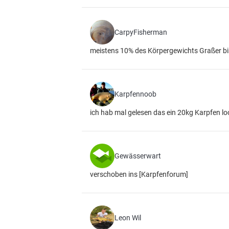
CarpyFisherman
meistens 10% des Körpergewichts Graßer bi
Karpfennoob
ich hab mal gelesen das ein 20kg Karpfen lo
Gewässerwart
verschoben ins [Karpfenforum]
Leon Wil