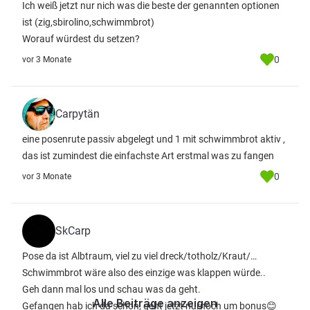
Ich weiß jetzt nur nich was die beste der genannten optionen
ist (zig,sbirolino,schwimmbrot)
Worauf würdest du setzen?
0
vor 3 Monate
Carpytän
eine posenrute passiv abgelegt und 1 mit schwimmbrot aktiv ,
das ist zumindest die einfachste Art erstmal was zu fangen
0
vor 3 Monate
SkCarp
Pose da ist Albtraum, viel zu viel dreck/totholz/Kraut/…
Schwimmbrot wäre also des einzige was klappen würde..
Geh dann mal los und schau was da geht.
Alle Beiträge anzeigen
Gefangen hab ich da schon, geht jetzt nurnoch um bonus😊