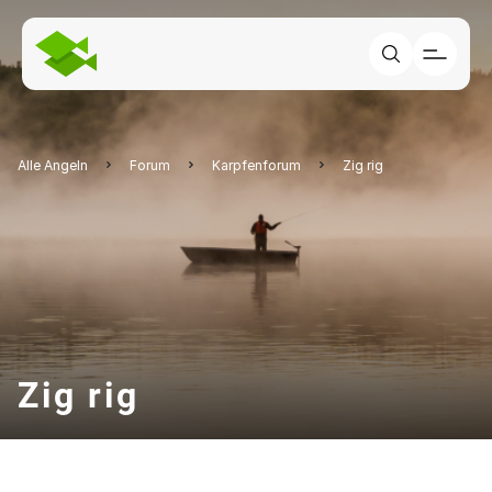
Alle Angeln
Forum
Karpfenforum
Zig rig
Zig rig