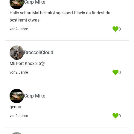
Carp Mike
Hallo schau Mal bei mk Angelsport hinein da findest du
bestimmt etwas
0
vor 2 Jahre
BroccoliCloud
Mk Fort Knox 2,5👌
0
vor 2 Jahre
Carp Mike
genau
0
vor 2 Jahre