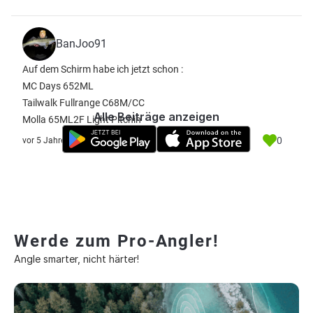
BanJoo91
Auf dem Schirm habe ich jetzt schon :
MC Days 652ML
Tailwalk Fullrange C68M/CC
Alle Beiträge anzeigen
Molla 65ML2F Light Pitchin
0
vor 5 Jahre
Werde zum Pro-Angler!
Angle smarter, nicht härter!