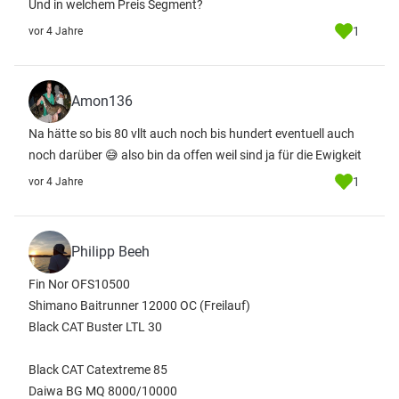
Und in welchem Preis Segment?
1
vor 4 Jahre
Amon136
Na hätte so bis 80 vllt auch noch bis hundert eventuell auch
noch darüber 😅 also bin da offen weil sind ja für die Ewigkeit
1
vor 4 Jahre
Philipp Beeh
Fin Nor OFS10500
Shimano Baitrunner 12000 OC (Freilauf)
Black CAT Buster LTL 30
Black CAT Catextreme 85
Daiwa BG MQ 8000/10000