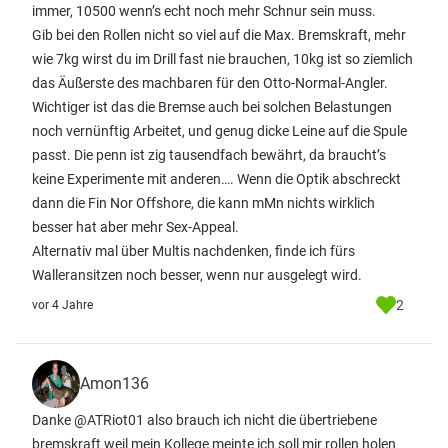
immer, 10500 wenn’s echt noch mehr Schnur sein muss.
Gib bei den Rollen nicht so viel auf die Max. Bremskraft, mehr
wie 7kg wirst du im Drill fast nie brauchen, 10kg ist so ziemlich
das Äußerste des machbaren für den Otto-Normal-Angler.
Wichtiger ist das die Bremse auch bei solchen Belastungen
noch vernünftig Arbeitet, und genug dicke Leine auf die Spule
passt. Die penn ist zig tausendfach bewährt, da braucht’s
keine Experimente mit anderen…. Wenn die Optik abschreckt
dann die Fin Nor Offshore, die kann mMn nichts wirklich
besser hat aber mehr Sex-Appeal.
Alternativ mal über Multis nachdenken, finde ich fürs
Walleransitzen noch besser, wenn nur ausgelegt wird.
2
vor 4 Jahre
Amon136
Danke @ATRiot01 also brauch ich nicht die übertriebene
bremskraft weil mein Kollege meinte ich soll mir rollen holen