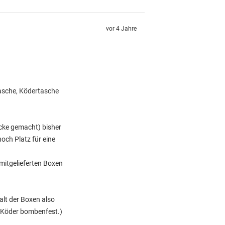
vor 4 Jahre
tasche, Ködertasche
cke gemacht) bisher
och Platz für eine
 mitgelieferten Boxen
alt der Boxen also
e Köder bombenfest.)