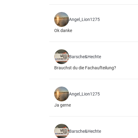
Angel_Lion1275
Ok danke
Barsche&Hechte
Brauchst du die Fachaufteilung?
Angel_Lion1275
Ja gerne
Barsche&Hechte