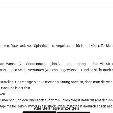
lboxen, Rucksack zum Spinnfischen, Angeltasche für Kunstköder, Tackle
 am Wasser (von Sonnenaufgang bis Sonnenuntergang und hab viel Stre
man an den Seiten verstauen (wie von dir gewünscht) und es bleibt auch n
eststellen. Das einzige Manko meiner Meinung nach ist, dass man die vier
inteilung leider fest.
xen.
e zu machen und den Rucksack auf dem Rücken trägst dann rutscht der Inh
hänge meine Haken immer in ein Stück Schaumstoff ein dadurch sitzen all
Alle Beiträge anzeigen