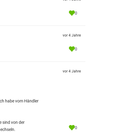
0
vor 4 Jahre
0
vor 4 Jahre
 Ich habe vom Händler
 sind von der
0
wechseln.