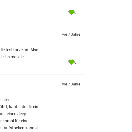
0
vor 7 Jahre
ie testkurve an. Also
ie lbs mal die
0
vor 7 Jahre
 ihren
rt, kaufst du dir ein
st einen Jeep....
er kombi für eine
n. Aufstocken kannst