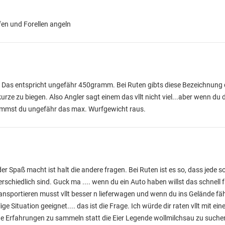
fen und Forellen angeln
. Das entspricht ungefähr 450gramm. Bei Ruten gibts diese Bezeichnung d
urze zu biegen. Also Angler sagt einem das vllt nicht viel...aber wenn du d
mmst du ungefähr das max. Wurfgewicht raus.
er Spaß macht ist halt die andere fragen. Bei Ruten ist es so, dass jede so
hiedlich sind. Guck ma .... wenn du ein Auto haben willst das schnell fäh
nsportieren musst vllt besser n lieferwagen und wenn du ins Gelände fähr
ige Situation geeignet.... das ist die Frage. Ich würde dir raten vllt mit ein
ne Erfahrungen zu sammeln statt die Eier Legende wollmilchsau zu suche