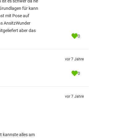
 ist es schwer da ne
 Grundlagen für kann
nst mit Pose auf
das AnsitzWunder
tgeliefert aber das
0
vor 7 Jahre
0
vor 7 Jahre
t kannste alles am