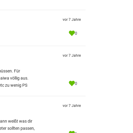
vor 7 Jahre
0
vor 7 Jahre
müssen. Für
aiwa völlig aus.
0
etc zu wenig PS
vor 7 Jahre
dann weißt was dir
eter sollten passen,