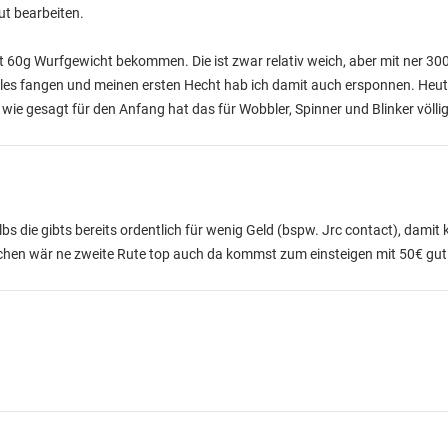
ut bearbeiten.
 60g Wurfgewicht bekommen. Die ist zwar relativ weich, aber mit ner 300
les fangen und meinen ersten Hecht hab ich damit auch ersponnen. Heute
wie gesagt für den Anfang hat das für Wobbler, Spinner und Blinker völli
lbs die gibts bereits ordentlich für wenig Geld (bspw. Jrc contact), damit
ischen wär ne zweite Rute top auch da kommst zum einsteigen mit 50€ gu