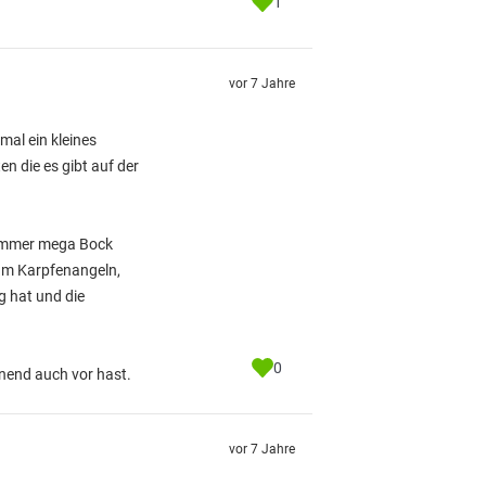
1
vor 7 Jahre
mal ein kleines
n die es gibt auf der
r immer mega Bock
um Karpfenangeln,
g hat und die
0
inend auch vor hast.
vor 7 Jahre