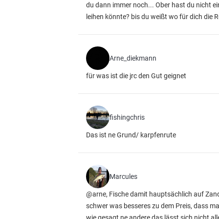
du dann immer noch... Ober hast du nicht e
leihen könnte? bis du weißt wo für dich die R
Arne_diekmann
für was ist die jrc den Gut geignet
fishingchris
Das ist ne Grund/ karpfenrute
Marcules
@arne, Fische damit hauptsächlich auf Zan
schwer was besseres zu dem Preis, dass ma
wie gesagt ne andere das lässt sich nicht all