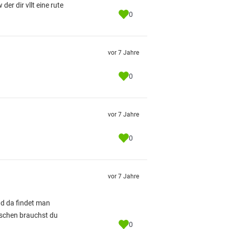
r dir vllt eine rute
0
vor 7 Jahre
0
vor 7 Jahre
0
vor 7 Jahre
d da findet man
ischen brauchst du
0