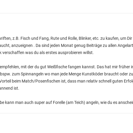
iften, z.B. Fisch und Fang, Rute und Rolle, Blinker, etc. zu kaufen, um Dir 
cht, anzueignen . Da sind jeden Monat genug Beiträge zu allen Angelarte
k verschaffen was du als erstes ausprobieren willst.
e empfehlen, mit der du gut Weißfische fangen kannst. Das hat mir frühe
ich bspw. zum Spinnangeln wo man jede Menge Kunstköder braucht oder z
 Vorteil beim Match/Posenfischen ist, dass man relativ schnell guten Erfol
nnend ist.
abe kann man auch super auf Forelle (am Teich) angeln, wie du es ansche