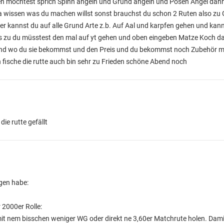
ten möchtest sprich Spinn angeln und Grund angeln und Posen Angel dann
a wissen was du machen willst sonst brauchst du schon 2 Ruten also zu
er kannst du auf alle Grund Arte z.b. Auf Aal und karpfen gehen und kan
das zu du müsstest den mal auf yt gehen und oben eingeben Matze Koch 
 und wo du sie bekommst und den Preis und du bekommst noch Zubehör mi
h fische die rutte auch bin sehr zu Frieden schöne Abend noch
ie rutte gefällt
gen habe:
 2000er Rolle:
it nem bisschen weniger WG oder direkt ne 3,60er Matchrute holen. Dami