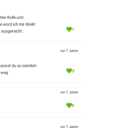
0er Rolle und
 würd ich mir direkt
1
g ausgereicht.
vor 7 Jahre
 kannst du so ziemlich
3
t weg.
vor 7 Jahre
0
vor 7 Jahre