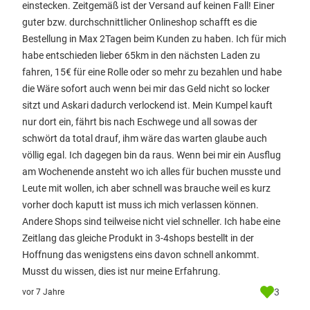
einstecken. Zeitgemäß ist der Versand auf keinen Fall! Einer
guter bzw. durchschnittlicher Onlineshop schafft es die
Bestellung in Max 2Tagen beim Kunden zu haben. Ich für mich
habe entschieden lieber 65km in den nächsten Laden zu
fahren, 15€ für eine Rolle oder so mehr zu bezahlen und habe
die Wäre sofort auch wenn bei mir das Geld nicht so locker
sitzt und Askari dadurch verlockend ist. Mein Kumpel kauft
nur dort ein, fährt bis nach Eschwege und all sowas der
schwört da total drauf, ihm wäre das warten glaube auch
völlig egal. Ich dagegen bin da raus. Wenn bei mir ein Ausflug
am Wochenende ansteht wo ich alles für buchen musste und
Leute mit wollen, ich aber schnell was brauche weil es kurz
vorher doch kaputt ist muss ich mich verlassen können.
Andere Shops sind teilweise nicht viel schneller. Ich habe eine
Zeitlang das gleiche Produkt in 3-4shops bestellt in der
Hoffnung das wenigstens eins davon schnell ankommt.
Musst du wissen, dies ist nur meine Erfahrung.
3
vor 7 Jahre