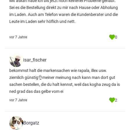
Mit askari habe ich bis jetzt noch keinerlei Probleme gehabt.
Sei es die Bestellung direkt zu mir nach Hause oder Abholung
im Laden. Auch am Telefon waren die Kundenberater und die
Leute im Laden sehr höflich und nett.
0
vor 7 Jahre
isar_fischer
bekommst halt die markensachen wie rapala, illex usw.
ziemlich günstig👌meiner meinung nach kann man dort gut
sachen bestellen, die du halt kennst, weil das kogha zeug da is
ned grad das das gelbe vom ei
2
vor 7 Jahre
Borgatz