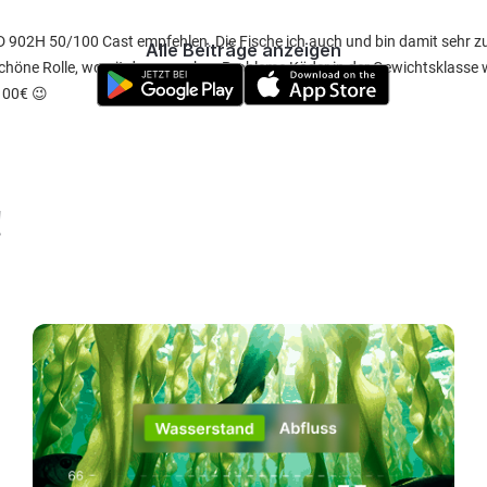
XCD 902H 50/100 Cast empfehlen. Die Fische ich auch und bin damit sehr z
Alle Beiträge anzeigen
 schöne Rolle, womit du ganz ohne Probleme Köder in der Gewichtsklasse 
100€ 😉
!