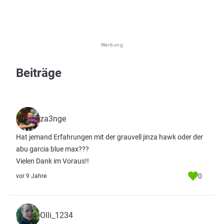
Werbung
Beiträge
za3nge
Hat jemand Erfahrungen mit der grauvell jinza hawk oder der
abu garcia blue max???
Vielen Dank im Voraus!!
0
vor 9 Jahre
Olli_1234