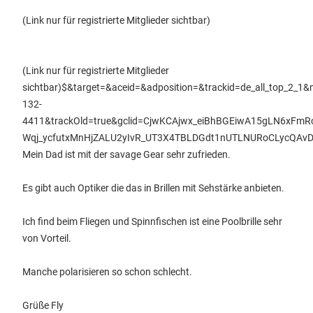
(Link nur für registrierte Mitglieder sichtbar)
(Link nur für registrierte Mitglieder
sichtbar)
$&target=&aceid=&adposition=&trackid=de_all_top_2_1&
132-
4411&trackOld=true&gclid=CjwKCAjwx_eiBhBGEiwA15gLN6xFmR
Wqj_ycfutxMnHjZALU2yIvR_UT3X4TBLDGdt1nUTLNURoCLycQAv
Mein Dad ist mit der savage Gear sehr zufrieden.
Es gibt auch Optiker die das in Brillen mit Sehstärke anbieten.
Ich find beim Fliegen und Spinnfischen ist eine Poolbrille sehr
von Vorteil.
Manche polarisieren so schon schlecht.
Grüße Fly