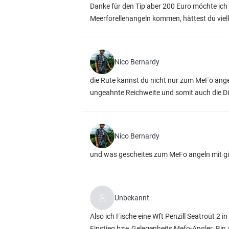
Danke für den Tip aber 200 Euro möchte ich 
Meerforellenangeln kommen, hättest du viell
Nico Bernardy
die Rute kannst du nicht nur zum MeFo ange
ungeahnte Reichweite und somit auch die D
Nico Bernardy
und was gescheites zum MeFo angeln mit gün
Unbekannt
Also ich Fische eine Wft Penzill Seatrout 2 i
Einstieg bzw Gelegenheits Mefo-Angler. Bin 