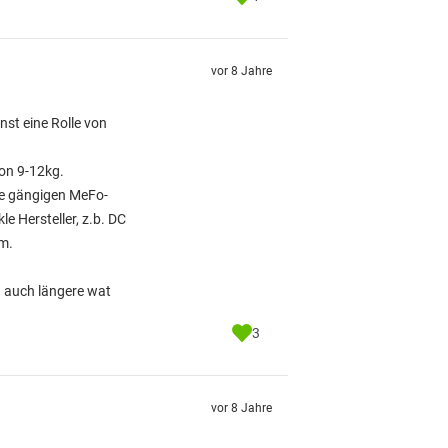
vor 8 Jahre
nst eine Rolle von
von 9-12kg.
lle gängigen MeFo-
e Hersteller, z.b. DC
0m.
d auch längere wat
3
vor 8 Jahre