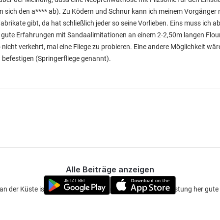
n sich den a**** ab). Zu Ködern und Schnur kann ich meinem Vorgänger
brikate gibt, da hat schließlich jeder so seine Vorlieben. Eins muss ich a
r gute Erfahrungen mit Sandaalimitationen an einem 2-2,50m langen Flo
nicht verkehrt, mal eine Fliege zu probieren. Eine andere Möglichkeit wäre
 befestigen (Springerfliege genannt).
Alle Beiträge anzeigen
t an der Küste ist, wie ich selbst auch, eine von der Preis/Leistung her gut