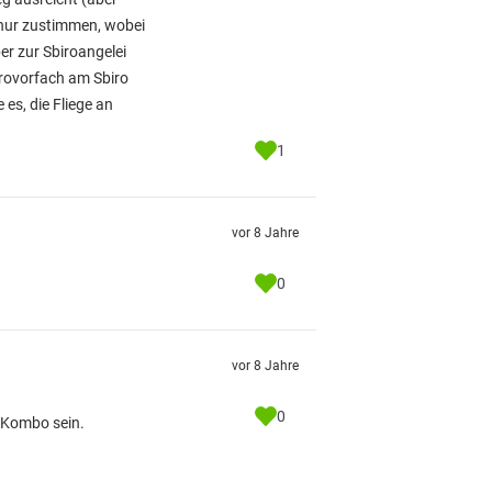
 nur zustimmen, wobei
ber zur Sbiroangelei
urovorfach am Sbiro
 es, die Fliege an
1
vor 8 Jahre
0
vor 8 Jahre
0
e Kombo sein.