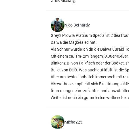
Gruß Micha ✌
Nico Bernardy
Grey's Prowla Platinum Specialist 2 SeaTrou
Daiwa die MagSealed hat.
Als Schnur wurde ich dir die Daiwa 8Braid T
Mit einem ca. 1m- 2m langem, 0,30er-0,40er 
Blinker z.B. von Falkfisch oder der Spöket, 
Bullet von DUO. Was auch gut läuft ist die Sp
Aber am besten habe ich immernoch mit rei
Als wathose empfiehlt sich Ein atmungsakt
touren angenehm zu laufen und auszuhalte
Weiter ist noch ein gummierten watkescher v
Micha223