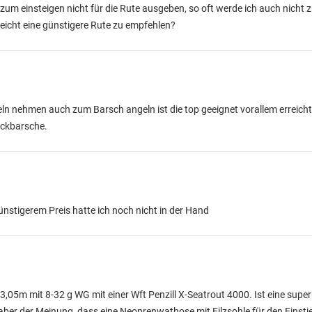
zum einsteigen nicht für die Rute ausgeben, so oft werde ich auch nicht
eicht eine günstigere Rute zu empfehlen?
ln nehmen auch zum Barsch angeln ist die top geeignet vorallem erreich
ickbarsche.
stigerem Preis hatte ich noch nicht in der Hand
n 3,05m mit 8-32 g WG mit einer Wft Penzill X-Seatrout 4000. Ist eine supe
aber der Meinung, dass eine Neoprenwathose mit Filzsohle für den Einsti