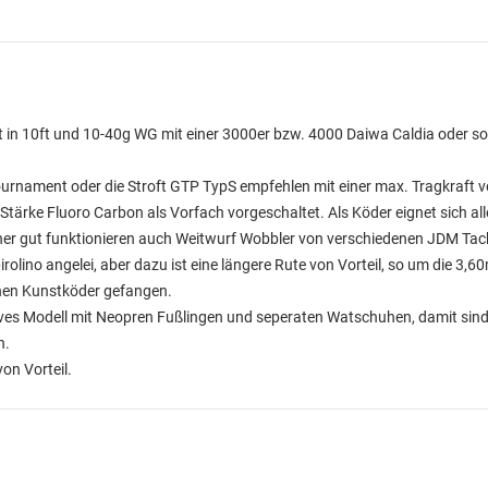
t in 10ft und 10-40g WG mit einer 3000er bzw. 4000 Daiwa Caldia oder so
ournament oder die Stroft GTP TypS empfehlen mit einer max. Tragkraft 
Stärke Fluoro Carbon als Vorfach vorgeschaltet. Als Köder eignet sich a
sher gut funktionieren auch Weitwurf Wobbler von verschiedenen JDM Tackl
irolino angelei, aber dazu ist eine längere Rute von Vorteil, so um die 3,6
nen Kunstköder gefangen.
ives Modell mit Neopren Fußlingen und seperaten Watschuhen, damit sin
n.
on Vorteil.