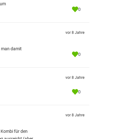
 zum
0
vor 8 Jahre
t man damit
0
vor 8 Jahre
0
vor 8 Jahre
r Kombi für den
eg ausreicht (aber