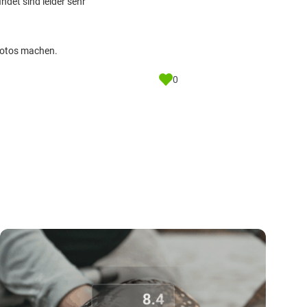
ndet sind leider sehr
 Fotos machen.
0